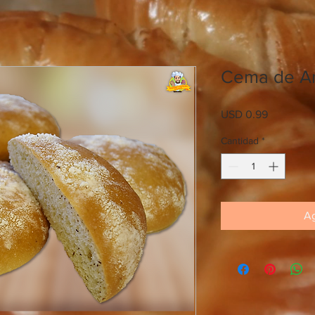
Cema de A
Precio
USD 0.99
Cantidad
*
Ag