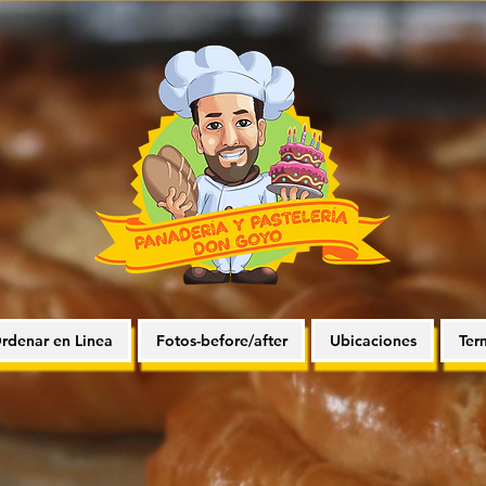
rdenar en Linea
Fotos-before/after
Ubicaciones
Ter