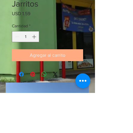
Jarritos
Precio
USD 1.59
Cantidad
*
Agregar al carrito