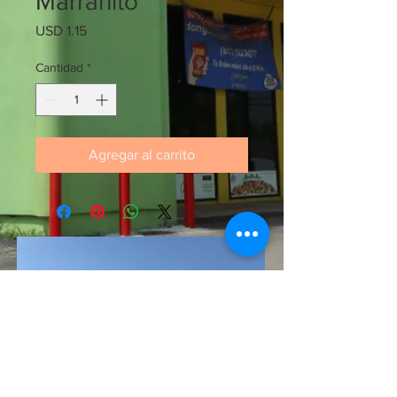
Marranito
Precio
USD 1.15
Cantidad
*
Agregar al carrito