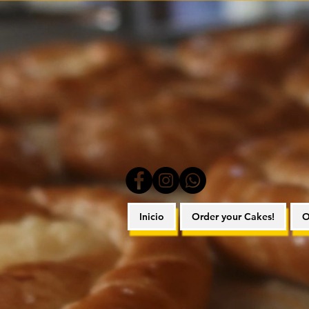
Inicio
Order your Cakes!
O